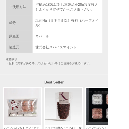
浴槽約180Lに対し本製品を20g程度投入
ご使用方法
しよくかき混ぜてからご入浴下さい。
塩化Na（ミネラル塩）香料（ハーブオイ
成分
ル）
原産国
ネパール
製造元
株式会社スパイスマインド
注意事項
・お肌に異常がある時、又は合わない時はご使用をお止め下さい。
Best Seller
ハーブバスソルト ギフトセッ
ヒマラヤ岩塩ルビーソルト（食
ハーブバスソルト ギフトセッ