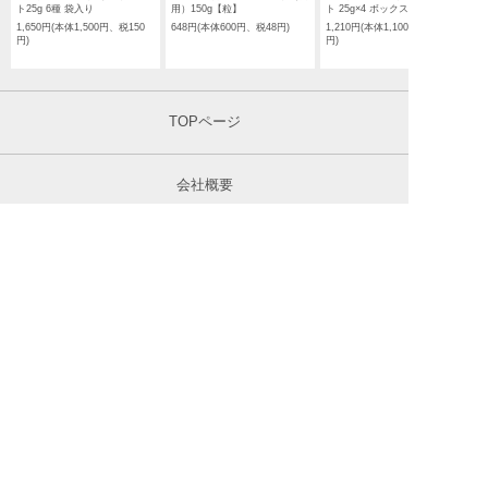
ト25g 6種 袋入り
用）150g【粒】
ト 25g×4 ボックス入り
1,650円(本体1,500円、税150
648円(本体600円、税48円)
1,210円(本体1,100円、税110
円)
円)
TOPページ
会社概要
特定商取引法に基づく表記
プライバシーポリシー
お問い合わせ
PC版を表示