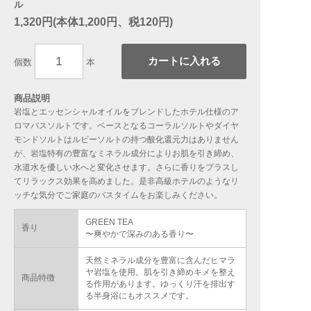
ル
1,320円(本体1,200円、税120円)
カートに入れる
個数
本
商品説明
岩塩とエッセンシャルオイルをブレンドしたホテル仕様のア
ロマバスソルトです。ベースとなるコーラルソルトやダイヤ
モンドソルトはルビーソルトの持つ酸化還元力はありません
が、岩塩特有の豊富なミネラル成分によりお肌を引き締め、
水道水を優しい水へと変化させます。さらに香りをプラスし
てリラックス効果を高めました。是非高級ホテルのようなリ
ッチな気分でご家庭のバスタイムをお楽しみください。
GREEN TEA
香り
〜爽やかで深みのある香り〜
天然ミネラル成分を豊富に含んだヒマラ
ヤ岩塩を使用。肌を引き締めキメを整え
商品特徴
る作用があります。ゆっくり汗を排出す
る半身浴にもオススメです。