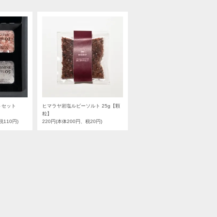
トセット
ヒマラヤ岩塩ルビーソルト 25g【顆
粒】
税110円)
220円(本体200円、税20円)