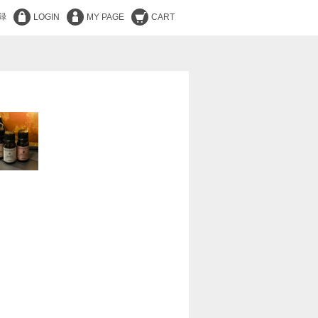
録
LOGIN
MY PAGE
CART