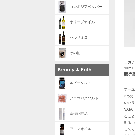
カンボジアペッパー
オリーブオイル
バルサミコ
その他
ヨガア
10ml
販売価
ルビーソルト
アーユ
3つの
アロマバスソルト
のバラ
VAT
基礎化粧品
ること
明るい
アロマオイル
してく