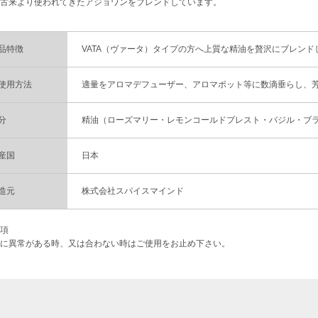
古来より使われてきたアジョワンをブレンドしています。
品特徴
VATA（ヴァータ）タイプの方へ上質な精油を贅沢にブレン
使用方法
適量をアロマデフューザー、アロマポット等に数滴垂らし、
分
精油（ローズマリー・レモンコールドプレスト・バジル・ブ
産国
日本
造元
株式会社スパイスマインド
項
に異常がある時、又は合わない時はご使用をお止め下さい。