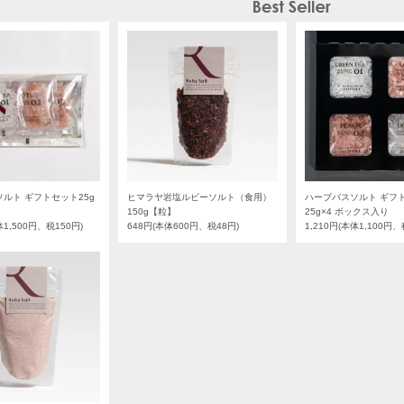
ルト ギフトセット25g
ヒマラヤ岩塩ルビーソルト（食用）
ハーブバスソルト ギフ
150g【粒】
25g×4 ボックス入り
体1,500円、税150円)
648円(本体600円、税48円)
1,210円(本体1,100円、