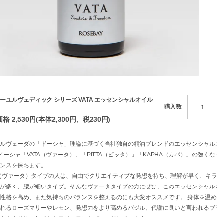
ーユルヴェディック シリーズ VATA エッセンシャルオイル
購入数
格 2,530円(本体2,300円、税230円)
ルヴェーダの「ドーシャ」理論に基づく当社独自の精油ブレンドのエッセンシャル
ドーシャ「VATA（ヴァータ）」「PITTA（ピッタ）」「KAPHA（カパ）」の強
ンスを保ちます。
A（ヴァータ）タイプの人は、自由でクリエイティブな発想を持ち、理解が早く、キ
が多く、腰が細いタイプ。そんなヴァータタイプの方にぜひ、このエッセンシャル
性格を高め、また気持ちのバランスを整えるのにも大変オススメです。 身体を温
れるローズマリーやレモン、発想力をより高めるバジル、代謝に良いと言われるブ