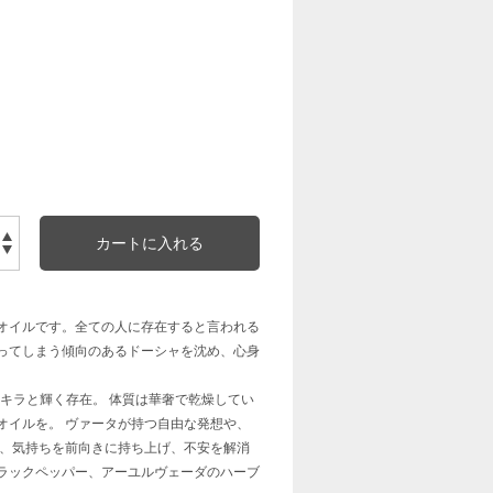
オイルです。全ての人に存在すると言われる
くなってしまう傾向のあるドーシャを沈め、心身
ラキラと輝く存在。 体質は華奢で乾燥してい
オイルを。 ヴァータが持つ自由な発想や、
め、気持ちを前向きに持ち上げ、不安を解消
ラックペッパー、アーユルヴェーダのハーブ