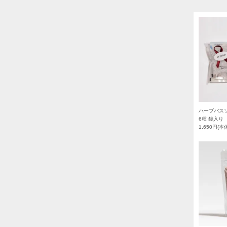
ハーブバスソ
6種 袋入り
1,650円(本