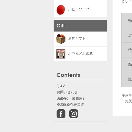
として
ルビーソープ
商
ご
通常ギフト
成
お中元／お歳暮
原
製
Q & A
お問い合わせ
注意事
SaltPro（業務用）
・お肌
ROSEBAY表参道