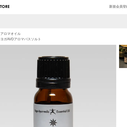
新規会員登
>
アロマオイル
>
ヨガAVDアロマバスソルト