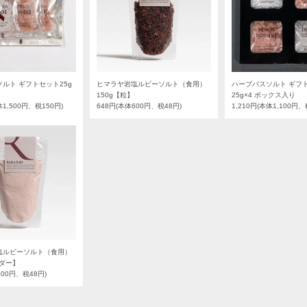
ルト ギフトセット25g
ヒマラヤ岩塩ルビーソルト（食用）
ハーブバスソルト ギフ
150g【粒】
25g×4 ボックス入り
体1,500円、税150円)
648円(本体600円、税48円)
1,210円(本体1,100円、
塩ルビーソルト（食用）
ウダー】
600円、税48円)