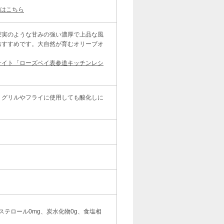
ジはこちら
果実のような甘みの強い濃厚で上品な風
おすすめです。大自然が育むオリーブオ
サイト「ローズベイ表参道キッチンレシ
くグリルやフライに使用しても酸化しに
。
レステロール0mg、炭水化物0g、食塩相