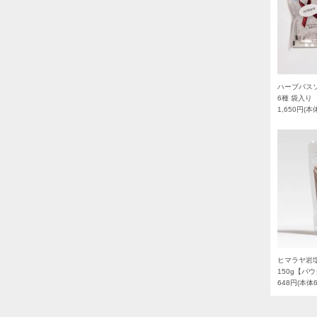
ハーブバスソ
6種 袋入り
1,650円(本
ヒマラヤ岩
150g【パ
648円(本体