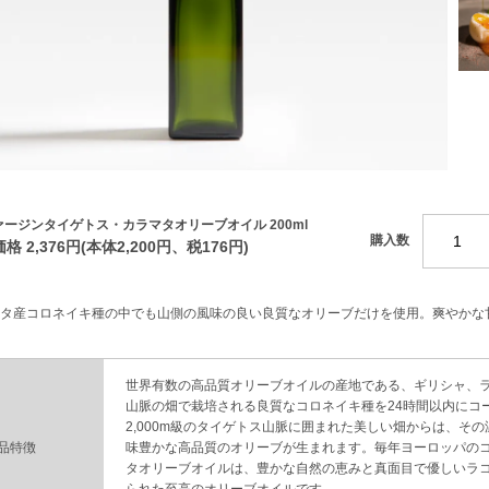
ァージンタイゲトス・カラマタオリーブオイル 200ml
購入数
格 2,376円(本体2,200円、税176円)
タ産コロネイキ種の中でも山側の風味の良い良質なオリーブだけを使用。爽やかな
世界有数の高品質オリーブオイルの産地である、ギリシャ、
山脈の畑で栽培される良質なコロネイキ種を24時間以内にコ
2,000m級のタイゲトス山脈に囲まれた美しい畑からは、そ
品特徴
味豊かな高品質のオリーブが生まれます。毎年ヨーロッパの
タオリーブオイルは、豊かな自然の恵みと真面目で優しいラ