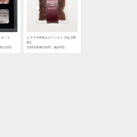
トセット
ヒマラヤ岩塩ルビーソルト 25g【顆
粒】
税110円)
220円(本体200円、税20円)