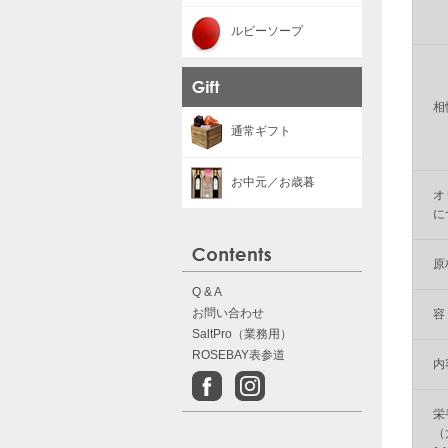
ルビーソープ
相
通常ギフト
お中元／お歳暮
オ
に
原
Q & A
お問い合わせ
容
SaltPro（業務用）
ROSEBAY表参道
内
栄
（