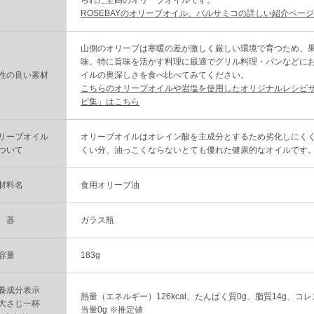
られた至高のオリーブオイルです。
ROSEBAYのオリーブオイル、バルサミコの詳しい紹介ペー
山側のオリーブは寒暖の差が激しく厳しい環境で育つため、
味。特に旨味を活かす料理に最適でグリル料理・パンなどに
性の良い素材
イルの奥深しさを食べ比べてみてください。
こちらのオリーブオイルや岩塩を使用したオリジナルレシピ
ピ集」はこちら
リーブオイル
オリーブオイルはオレイン酸を主成分とするため劣化しにく
ついて
くい分、油っこくならないとても優れた健康的なオイルです
材料名
食用オリーブ油
 器
ガラス瓶
容量
183g
養成分表示
熱量（エネルギー）126kcal、たんぱく質0g、脂質14g、コ
大さじ一杯
当量0g ※推定値