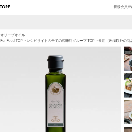
新規会員登
>
オリーブオイル
>
For Food
TOP
>
レシピサイトの全ての調味料グループ
TOP
>
食用（岩塩以外の商