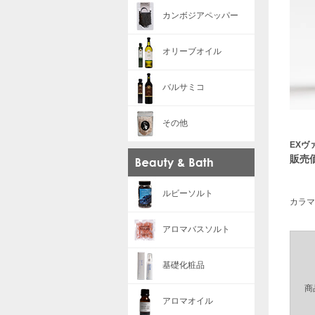
カンボジアペッパー
オリーブオイル
バルサミコ
その他
EXヴ
販売価
ルビーソルト
カラマ
アロマバスソルト
基礎化粧品
商
アロマオイル