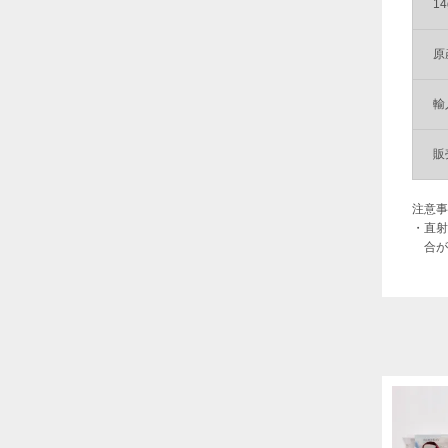
1
原
輸
販
注意事
・直射
合が