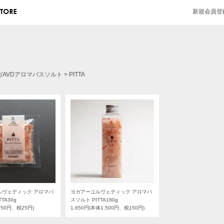
新規会員登
ガAVDアロマバスソルト
>
PITTA
ルヴェディック アロマバ
ヨガアーユルヴェディック アロマバ
TA30g
スソルト PITTA180g
250円、税25円)
1,650円(本体1,500円、税150円)