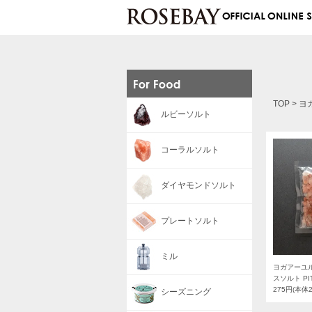
TOP
>
ヨ
ルビーソルト
コーラルソルト
ダイヤモンドソルト
プレートソルト
ミル
ヨガアーユ
スソルト PIT
275円(本体
シーズニング